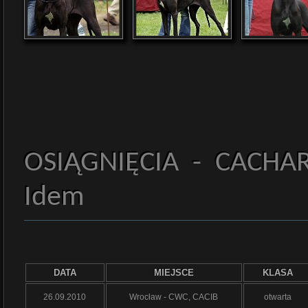
OSIĄGNIĘCIA - CACHAR
Idem
DATA
MIEJSCE
KLASA
26.09.2010
Wrocław - CWC, CACIB
otwarta