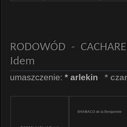
RODOWÓD - CACHAREL 
Idem
umaszczenie:
* arlekin
* cza
SHAMACO de la Benjamine