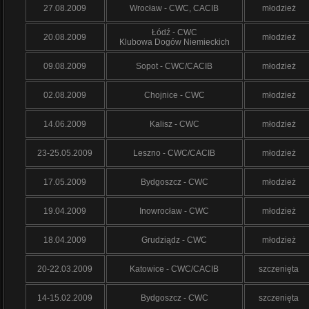
27.08.2009
Wrocław - CWC, CACIB
młodzież
Łódź - CWC
20.08.2009
młodzież
Klubowa Dogów Niemieckich
09.08.2009
Sopot - CWC/CACIB
młodzież
02.08.2009
Chojnice - CWC
młodzież
14.06.2009
Kalisz - CWC
młodzież
23-25.05.2009
Leszno - CWC/CACIB
młodzież
17.05.2009
Bydgoszcz - CWC
młodzież
19.04.2009
Inowrocław - CWC
młodzież
18.04.2009
Grudziądz - CWC
młodzież
20-22.03.2009
Katowice - CWC/CACIB
szczenięta
14-15.02.2009
Bydgoszcz - CWC
szczenięta