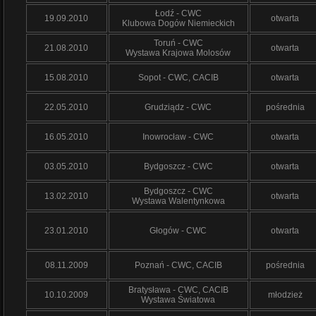
Łodź - CWC
19.09.2010
otwarta
Klubowa Dogów Niemieckich
Toruń - CWC
21.08.2010
otwarta
Wystawa Krajowa Molosów
15.08.2010
Sopot - CWC, CACIB
otwarta
22.05.2010
Grudziądz - CWC
pośrednia
16.05.2010
Inowrocław - CWC
otwarta
03.05.2010
Bydgoszcz - CWC
otwarta
Bydgoszcz - CWC
13.02.2010
otwarta
Wystawa Walentynkowa
23.01.2010
Głogów - CWC
otwarta
08.11.2009
Poznań - CWC, CACIB
pośrednia
Bratysława - CWC, CACIB
10.10.2009
młodzież
Wystawa Światowa