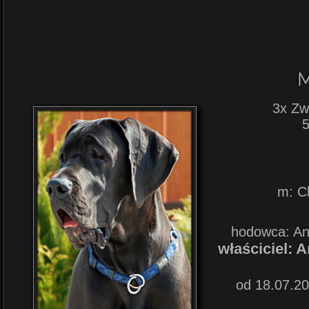
M
3x Zw
m: C
hodowca: An
właściciel: 
od 18.07.20